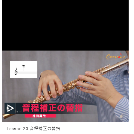
Lesson 20 音程補正の替指