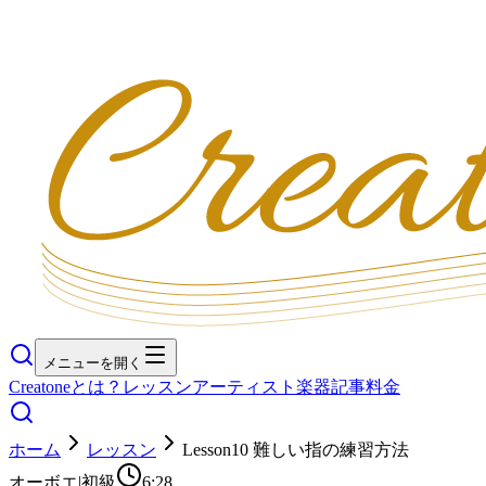
メニューを開く
Creatoneとは？
レッスン
アーティスト
楽器
記事
料金
ホーム
レッスン
Lesson10 難しい指の練習方法
オーボエ
|
初級
6:28