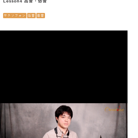
Lesson4 高音・低音
サクソフォン
低音
高音