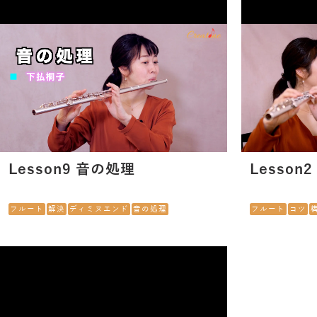
Lesson9 音の処理
Lesson
フルート
解決
ディミヌエンド
音の処理
フルート
コツ