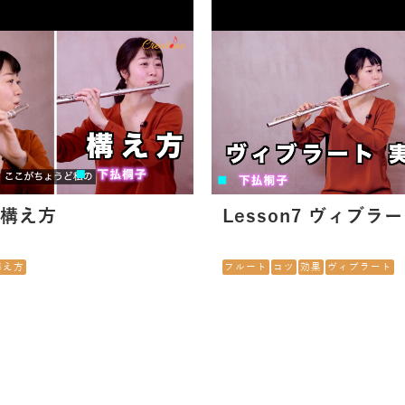
2 構え方
Lesson7 ヴィブ
構え方
フルート
コツ
効果
ヴィブラート