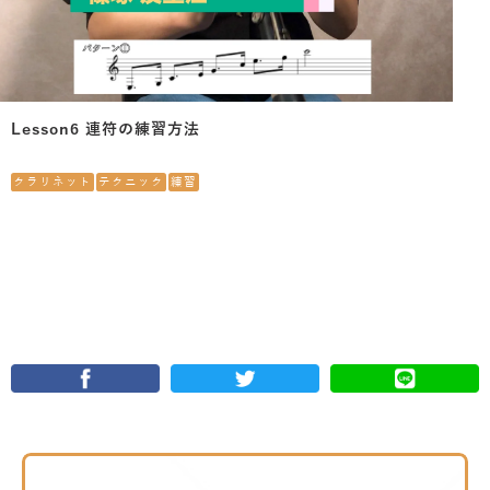
Lesson6 連符の練習方法
クラリネット
テクニック
練習