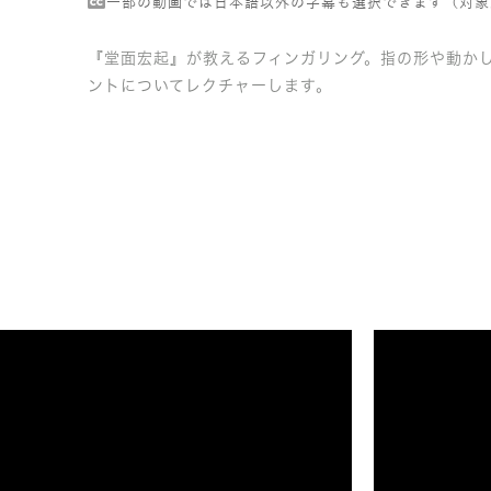
一部の動画では日本語以外の字幕も選択できます（対象
『堂面宏起』が教えるフィンガリング。指の形や動か
ントについてレクチャーします。