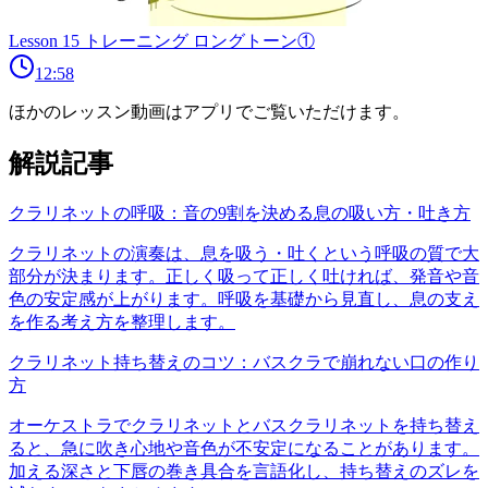
Lesson 15 トレーニング ロングトーン①
12:58
ほかのレッスン動画はアプリでご覧いただけます。
解説記事
クラリネットの呼吸：音の9割を決める息の吸い方・吐き方
クラリネットの演奏は、息を吸う・吐くという呼吸の質で大
部分が決まります。正しく吸って正しく吐ければ、発音や音
色の安定感が上がります。呼吸を基礎から見直し、息の支え
を作る考え方を整理します。
クラリネット持ち替えのコツ：バスクラで崩れない口の作り
方
オーケストラでクラリネットとバスクラリネットを持ち替え
ると、急に吹き心地や音色が不安定になることがあります。
加える深さと下唇の巻き具合を言語化し、持ち替えのズレを