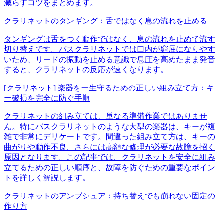
減らすコツをまとめます。
クラリネットのタンギング：舌ではなく息の流れを止める
タンギングは舌をつく動作ではなく、息の流れを止めて流す
切り替えです。バスクラリネットでは口内が窮屈になりやす
いため、リードの振動を止める意識で息圧を高めたまま発音
すると、クラリネットの反応が速くなります。
[クラリネット] 楽器を一生守るための正しい組み立て方：キ
ー破損を完全に防ぐ手順
クラリネットの組み立ては、単なる準備作業ではありませ
ん。特にバスクラリネットのような大型の楽器は、キーが複
雑で非常にデリケートです。間違った組み立て方は、キーの
曲がりや動作不良、さらには高額な修理が必要な故障を招く
原因となります。この記事では、クラリネットを安全に組み
立てるための正しい順序と、故障を防ぐための重要なポイン
トを詳しく解説します。
クラリネットのアンブシュア：持ち替えでも崩れない固定の
作り方