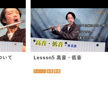
について
Lesson5 高音・低音
フルート
低音
高音