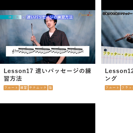
Lesson17 速いパッセージの練
Lesso
習方法
ング
フルート
練習
テクニック
指
フルート
フラッ