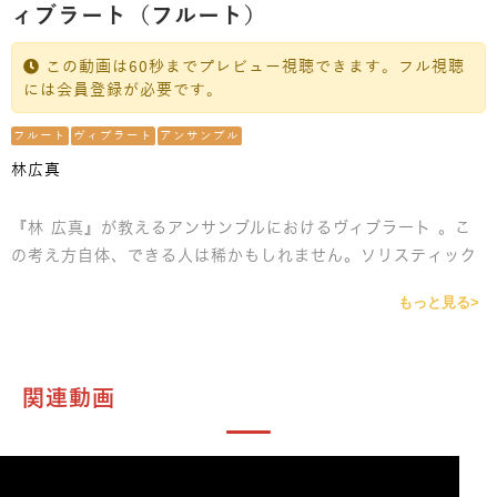
ィブラート（フルート）
この動画は60秒までプレビュー視聴できます。フル視聴
には会員登録が必要です。
フルート
ヴィブラート
アンサンブル
林広真
『林 広真』が教えるアンサンブルにおけるヴィブラート 。こ
の考え方自体、できる人は稀かもしれません。ソリスティック
なヴィブラートとの違いを、こちらもチューナーで見て視覚的
もっと見る>
に学びます。アンサンブル経験の多い林 広真だからこそ解説で
きる項目です。必見です。
関連動画