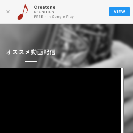
Creatone
Language
×
VIEW
REGNITION
FREE - In Google Play
オススメ動画配信