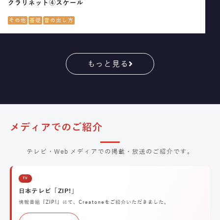
クラリネット④スケール
フ
その他
基礎
音の出し方
そ
もっと見る
メディアでのご紹介
テレビ・Web メディアでの掲載・放送のご紹介です。
TV
日本テレビ「ZIP!」
情報番組『ZIP!』にて、Creatoneをご紹介いただきました。