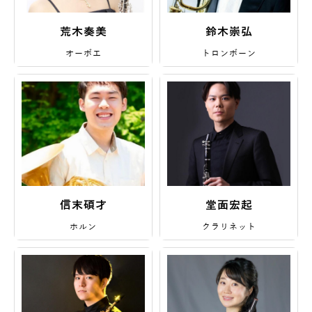
荒木奏美
鈴木崇弘
オーボエ
トロンボーン
信末碩才
堂面宏起
ホルン
クラリネット