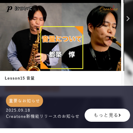
Lesson15 音量
L
サクソフォン
ダイナミクス
音量
ホ
重要なお知らせ
2025.09.18
もっと見る
Creatone新機能リリースのお知らせ