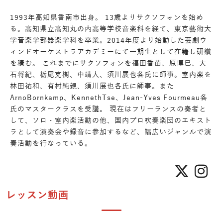
1993年高知県香南市出身。 13歳よりサクソフォンを始め
る。高知県立高知丸の内高等学校音楽科を経て、東京藝術大
学音楽学部器楽学科を卒業。2014年度より始動した芸劇ウ
ィンドオーケストラアカデミーにて一期生として在籍し研鑽
を積む。 これまでにサクソフォンを福田香苗、原博巳、大
石将紀、栃尾克樹、中靖人、須川展也各氏に師事。室内楽を
林田祐和、有村純親、須川展也各氏に師事。また
ArnoBornkamp、KennethTse、Jean-Yves Fourmeau各
氏のマスタークラスを受講。 現在はフリーランスの奏者と
して、ソロ・室内楽活動の他、国内プロ吹奏楽団のエキスト
ラとして演奏会や録音に参加するなど、幅広いジャンルで演
奏活動を行なっている。
レッスン動画