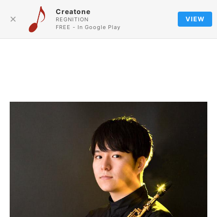
Creatone
Language
×
VIEW
REGNITION
FREE - In Google Play