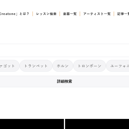
Creatone」とは？
レッスン検索
楽器一覧
アーティスト一覧
記事一
ァゴット
トランペット
ホルン
トロンボーン
ユーフォ
詳細検索