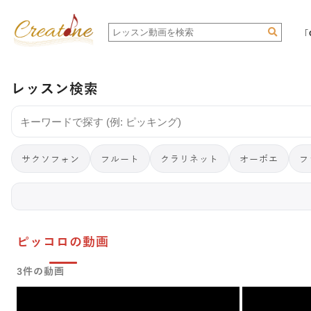
「
レッスン検索
サクソフォン
フルート
クラリネット
オーボエ
フ
ピッコロの動画
3件の動画