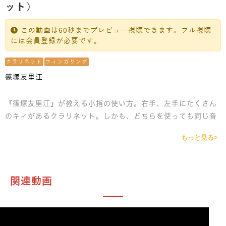
ット）
この動画は60秒までプレビュー視聴できます。フル視聴
には会員登録が必要です。
クラリネット
フィンガリング
篠塚友里江
『篠塚友里江』が教える小指の使い方。右手、左手にたくさん
のキィがあるクラリネット。しかも、どちらを使っても同じ音
だったりもします。そんな時に、どちらの指を使えば良いのか
もっと見る>
レクチャーします。様々なパターンを例に出し検証していきま
す。
関連動画