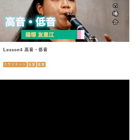
Lesson4 高音・低音
クラリネット
低音
高音