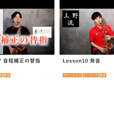
n17 音程補正の替指
Lesson10 発音
指
音程
サクソフォン
タンギング
発音