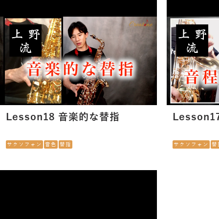
Lesson18 音楽的な替指
Lesso
サクソフォン
音色
替指
サクソフォン
替