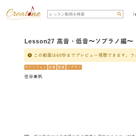
「
Lesson27 高音・低音〜ソプラノ
この動画は60秒までプレビュー視聴できます。フ
サクソフォン
低音
高音
ソプラノ
住谷美帆