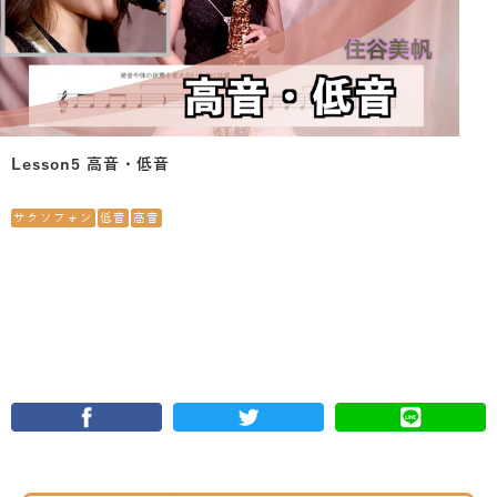
Lesson5 高音・低音
サクソフォン
低音
高音