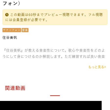
フォン）
この動画は60秒までプレビュー視聴できます。フル視聴
には会員登録が必要です。
サクソフォン
音楽
住谷美帆
『住谷美帆』が教える音楽性について。歌心や音楽性をどのよ
うにして身につけるのか解説します。ただ練習すれば良い音楽
性が身につくわけではありません。音楽性の鍵は『耳』にあり
もっと見る>
ます。実体験をもとに、より良い音楽性を身につける方法をレ
クチャーします。
関連動画