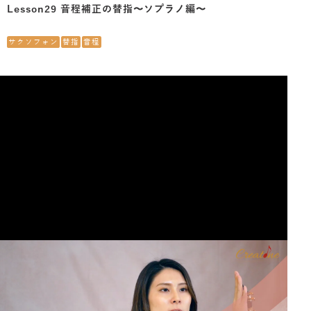
Lesson29 音程補正の替指〜ソプラノ編〜
サクソフォン
替指
音程