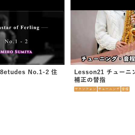
48etudes No.1-2 住
Lesson21 チュー
補正の替指
サクソフォン
チューニング
音程