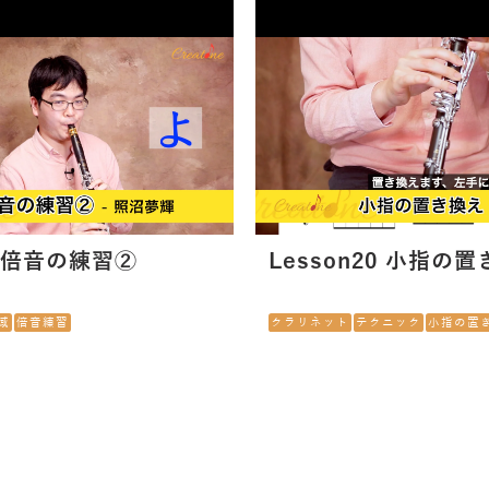
8 倍音の練習②
Lesson20 小指の
域
倍音練習
クラリネット
テクニック
小指の置