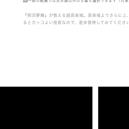
一部の動画では日本語以外の字幕も選択できます（対象
『照沼夢輝』が教える超高音域。高音域よりさらに上
るとカッコよい技術なので、是非習得してみてくださ