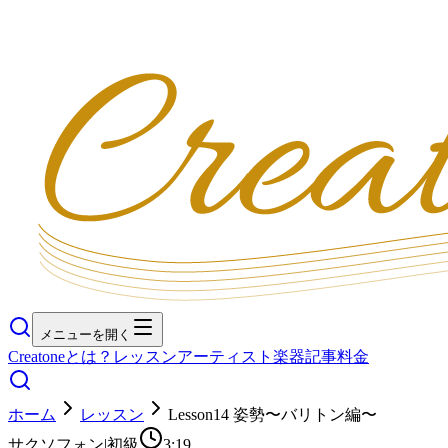
メニューを開く
Creatoneとは？
レッスン
アーティスト
楽器
記事
料金
ホーム
レッスン
Lesson14 姿勢〜バリトン編〜
サクソフォン
|
初級
3:19