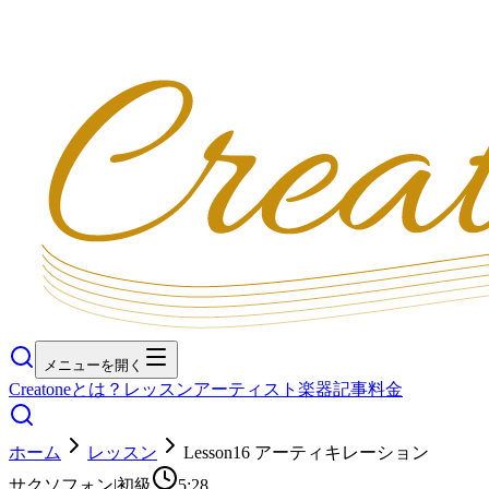
メニューを開く
Creatoneとは？
レッスン
アーティスト
楽器
記事
料金
ホーム
レッスン
Lesson16 アーティキレーション
サクソフォン
|
初級
5:28