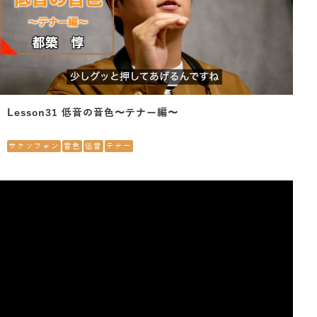
Lesson31 低音の音色〜テナー編〜
サクソフォン
音色
低音
テナー