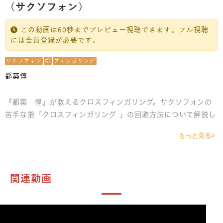
（サクソフォン）
この動画は60秒までプレビュー視聴できます。フル視聴
には会員登録が必要です。
サクソフォン
指
フィンガリング
都築惇
『都築 惇』が教えるクロスフィンガリング。サクソフォンの
苦手な指「クロスフィンガリング 」の回避方法について解説し
ます。便利な替指があるので取り入れましょう。また、知らな
もっと見る>
い人も多い、シ♭の指遣いについてもレクチャーしています。
関連動画