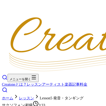
メニューを開く
Creatoneとは？
レッスン
アーティスト
楽器
記事
料金
ホーム
レッスン
Lesson5 発音・タンギング
サクソフォン
|
初級
3:33