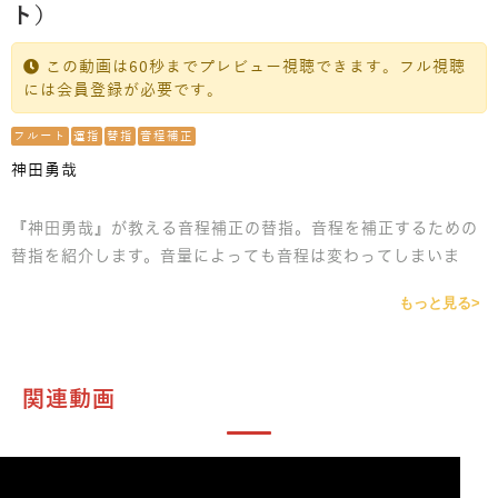
ト）
この動画は60秒までプレビュー視聴できます。フル視聴
には会員登録が必要です。
フルート
運指
替指
音程補正
神田勇哉
『神田勇哉』が教える音程補正の替指。音程を補正するための
替指を紹介します。音量によっても音程は変わってしまいま
す。フォルテの時、ピアノの時、それぞれで使える運指を教え
もっと見る>
ます。
関連動画