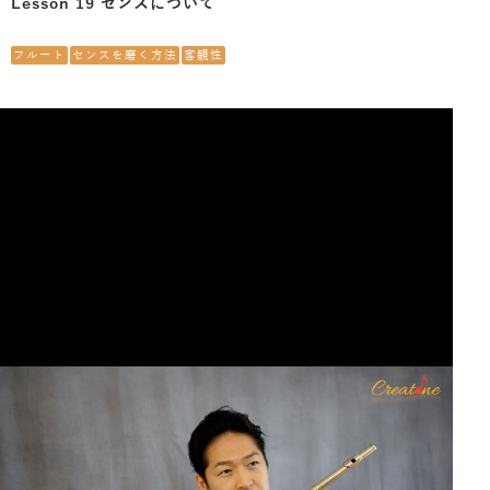
Lesson 19 センスについて
フルート
センスを磨く方法
客観性