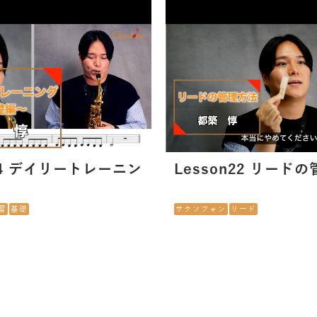
24 デイリートレーニン
Lesson22 リード
習
基礎
サクソフォン
リード